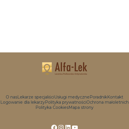
O nas
Lekarze specjaliści
Usługi medyczne
Poradnik
Kontakt
Logowanie dla lekarzy
Polityka prywatności
Ochrona małoletnich
Polityka Cookies
Mapa strony
Facebook
Instagram
LinkedIn
YouTube