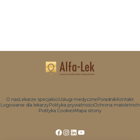
O nas
Lekarze specjaliści
Usługi medyczne
Poradnik
Kontakt
Logowanie dla lekarzy
Polityka prywatności
Ochrona małoletnich
Polityka Cookies
Mapa strony
Facebook
Instagram
LinkedIn
YouTube